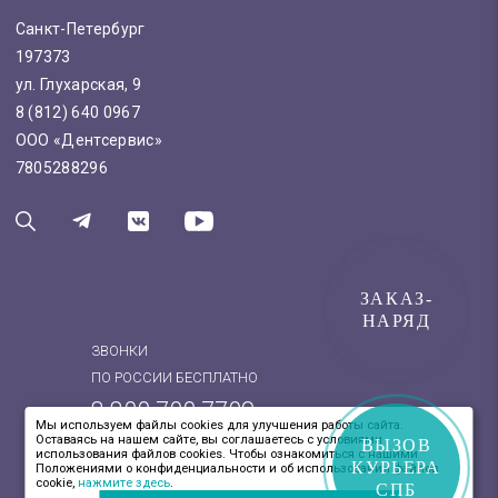
Санкт-Петербург
197373
ул. Глухарская, 9
8 (812) 640 0967
ООО «Дентсервис»
7805288296
ЗАКАЗ-
НАРЯД
ЗВОНКИ
ПО РОССИИ БЕСПЛАТНО
8 800 700 7709
Мы используем файлы cookies для улучшения работы сайта.
Оставаясь на нашем сайте, вы соглашаетесь с условиями
8 (812) 640 0967
ВЫЗОВ
использования файлов cookies. Чтобы ознакомиться с нашими
КУРЬЕРА
Положениями о конфиденциальности и об использовании файлов
cookie,
нажмите здесь
.
СПБ